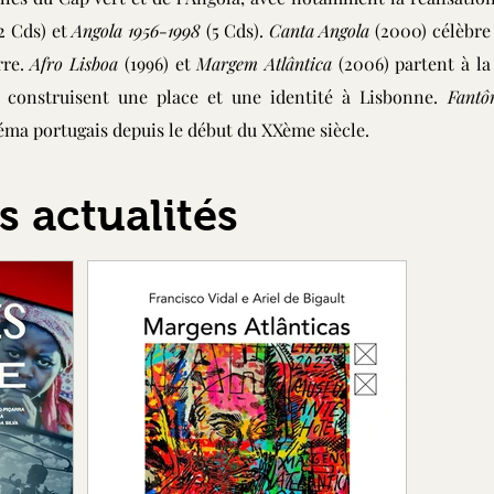
2 Cds) et
Angola 1956-1998
(5 Cds).
Canta Angola
(2000) célèbre
rre.
Afro Lisboa
(1996) et
Margem Atlântica
(2006) partent à la
e construisent une place et une identité à Lisbonne.
Fantô
néma portugais depuis le début du XXème siècle.
s actualités