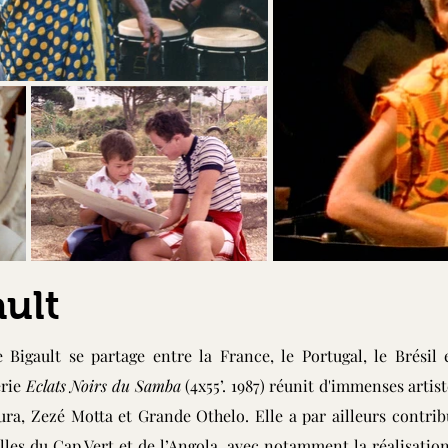
ault
e Bigault se partage entre la France, le Portugal, le Brésil 
érie
Eclats Noirs du Samba
(4x55’. 1987) réunit d'immenses artis
ura, Zezé Motta et Grande Othelo. Elle a par ailleurs contr
lles du Cap Vert et de l’Angola, avec notamment la réalisati