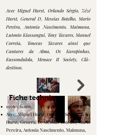
Avec
Miguel Hurst, Orlando Sérgio, Zézé
Hurst, General D, Messias Botelho, Mario
Pereira, Antonia Nascimento, Maimuna,
Lutonto Kiassangui, Tony Tavares, Manuel
Correia, Tonecas Tavares ainsi que
Cantares da Alma, Os Karapinhas,
Kussondulola, Menace II Society, Clã-
destinos.
Fiche technique
1996 - 60mn
Avec: Miguel Hurst, Orlando Sérgio, Zézé
Hurst, General D, Messias Botelho, Mario
Pereira, Antonia Nascimento, Maimuna,