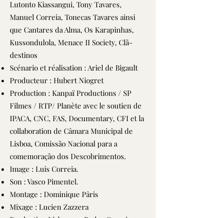
Lutonto Kiassangui, Tony Tavares,
Manuel Correia, Tonecas Tavares ainsi
que Cantares da Alma, Os Karapinhas,
Kussondulola, Menace II Society, Clã-
destinos
Scénario et réalisation : Ariel de Bigault
Producteur : Hubert Niogret
Production : Kanpaï Productions / SP
Filmes / RTP/ Planète avec le soutien de
IPACA, CNC, FAS, Documentary, CFI et la
collaboration de Câmara Municipal de
Lisboa, Comissão Nacional para a
comemoração dos Descobrimentos.
Image : Luis Correia.
Son : Vasco Pimentel.
Montage : Dominique Pâris
Mixage : Lucien Zazzera