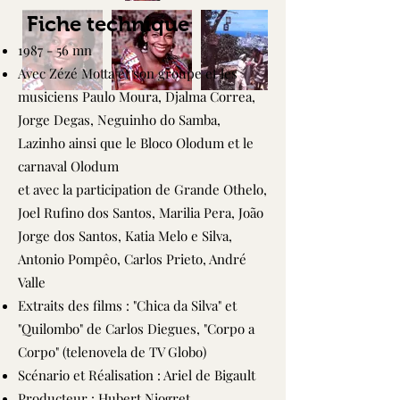
Fiche technique
1987 - 56 mn
Avec Zézé Motta et son groupe et les
musiciens Paulo Moura, Djalma Correa,
Jorge Degas, Neguinho do Samba,
Lazinho ainsi que le Bloco Olodum et le
carnaval Olodum
et avec la participation de Grande Othelo,
Joel Rufino dos Santos, Marilia Pera, João
Jorge dos Santos, Katia Melo e Silva,
Antonio Pompêo, Carlos Prieto, André
Valle
Extraits des films : "Chica da Silva" et
"Quilombo" de Carlos Diegues, "Corpo a
Corpo" (telenovela de TV Globo)
Scénario et Réalisation : Ariel de Bigault
Producteur : Hubert Niogret