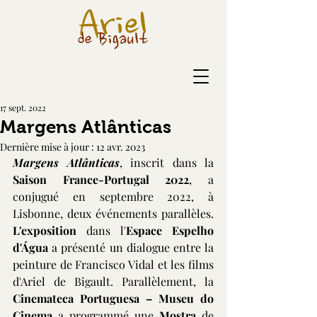
17 sept. 2022
Margens Atlânticas
Dernière mise à jour :
12 avr. 2023
Margens Atlânticas
, inscrit dans la 
Saison France-Portugal 2022
, a 
conjugué en septembre 2022, à 
Lisbonne, deux événements parallèles. 
L'exposition
 dans l'
Espace Espelho 
d'Água
 a présenté un dialogue entre la 
peinture de Francisco Vidal et les films 
d'Ariel de Bigault. Parallèlement, la 
Cinemateca Portuguesa – Museu do 
Cinema 
a programmé une 
Mostra
 de 