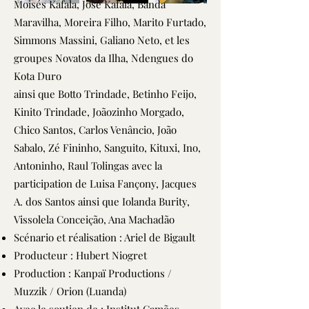
Moisés Kafala, José Kafala, Banda
Maravilha, Moreira Filho, Marito Furtado,
Simmons Massini, Galiano Neto, et les
groupes Novatos da Ilha, Ndengues do
Kota Duro
ainsi que Botto Trindade, Betinho Feijo,
Kinito Trindade, Joãozinho Morgado,
Chico Santos, Carlos Venâncio, João
Sabalo, Zé Fininho, Sanguito, Kituxi, Ino,
Antoninho, Raul Tolingas avec la
participation de Luisa Fançony, Jacques
A. dos Santos ainsi que Iolanda Burity,
Vissolela Conceição, Ana Machadão
Scénario et réalisation : Ariel de Bigault
Producteur : Hubert Niogret
Production : Kanpaï Productions /
Muzzik / Orion (Luanda)