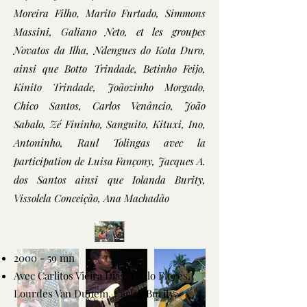
Moreira Filho, Marito Furtado, Simmons
Massini, Galiano Neto, et les groupes
Novatos da Ilha, Ndengues do Kota Duro,
ainsi que Botto Trindade, Betinho Feijo,
Kinito Trindade, Joãozinho Morgado,
Chico Santos, Carlos Venâncio, João
Sabalo, Zé Fininho, Sanguito, Kituxi, Ino,
Antoninho, Raul Tolingas avec la
participation de Luisa Fançony, Jacques A.
dos Santos ainsi que Iolanda Burity,
Vissolela Conceição, Ana Machadão
2000 - 59 mn
Avec Carlitos Vieira Dias, Paulo Flores,
Lourdes Van Dunem, Carlos Burity,